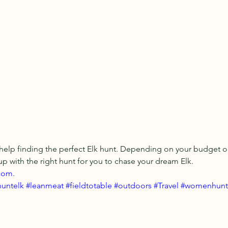
 help finding the perfect Elk hunt. Depending on your budget 
up with the right hunt for you to chase your dream Elk. 
com
.
huntelk
#leanmeat
#fieldtotable
#outdoors
#Travel
#womenhunt