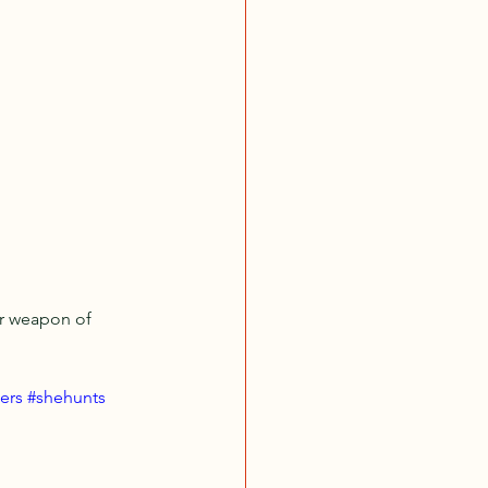
or weapon of 
ers
#shehunts