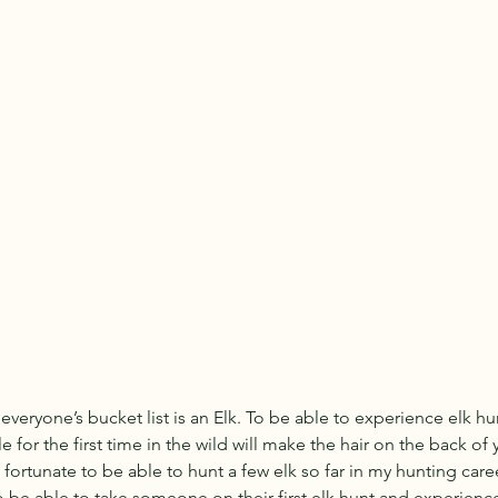
n everyone’s bucket list is an Elk. To be able to experience elk h
e for the first time in the wild will make the hair on the back of
 fortunate to be able to hunt a few elk so far in my hunting caree
be able to take someone on their first elk hunt and experience