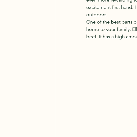
excitement first hand. 
outdoors. 
One of the best parts o
home to your family. Elk
beef. It has a high amou