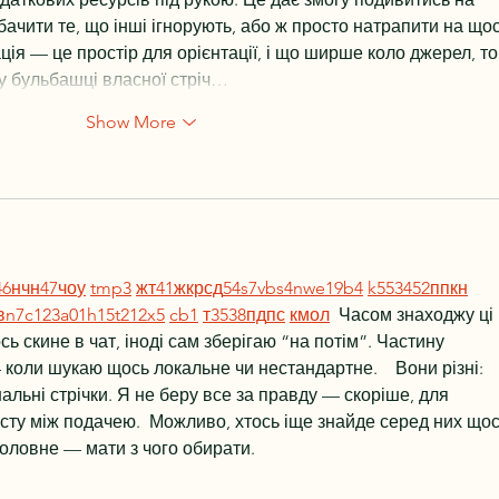
бачити те, що інші ігнорують, або ж просто натрапити на щос
ія — це простір для орієнтації, і що ширше коло джерел, то
у бульбашці власної стріч…
Show More
46
н
чн
47
чо
у
tmp3
жт
41
ж
кр
сд
54
s7
vb
s4
nw
e19
b4
k55
34
52
пп
кн
в
n7
c123
a01
h15
t21
2x5
cb1
т
35
38
пд
пс
км
ол
  Часом знаходжу ці 
ь скине в чат, іноді сам зберігаю “на потім”. Частину 
коли шукаю щось локальне чи нестандартне.    Вони різні: 
нальні стрічки. Я не беру все за правду — скоріше, для 
сту між подачею.  Можливо, хтось іще знайде серед них щос
Головне — мати з чого обирати. 