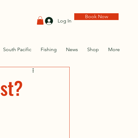
Book Now
Log In
South Pacific
Fishing
News
Shop
More
ist?