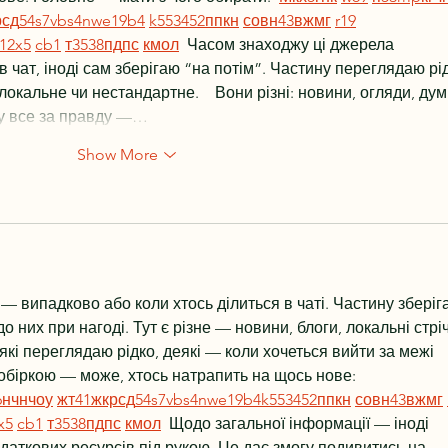
р
сд
54
s7
vb
s4
nw
e19
b4
k55
34
52
пп
кн
с
о
вн
43
вж
мг
r19
1
2x5
cb1
т
35
38
пд
пс
км
ол
  Часом знаходжу ці джерела 
в чат, іноді сам зберігаю “на потім”. Частину переглядаю рід
кальне чи нестандартне.    Вони різні: новини, огляди, дум
еру все за правду —…
Show More
— випадково або коли хтось ділиться в чаті. Частину зберіг
о них при нагоді. Тут є різне — новини, блоги, локальні стріч
які переглядаю рідко, деякі — коли хочеться вийти за межі 
обіркою — може, хтось натрапить на щось нове:  
6
н
чн
чо
у
жт
41
ж
кр
сд
54
s7
vb
s4
nw
e19
b4
k55
34
52
пп
кн
с
о
вн
43
вж
мг
x5
cb1
т
35
38
пд
пс
км
ол
  Щодо загальної інформації — іноді 
даткових ресурсів під рукою. Це дає змогу подивитись на 