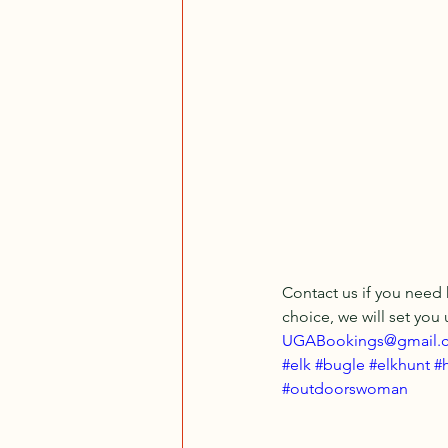
Contact us if you need
choice, we will set you 
UGABookings@gmail.
#elk
#bugle
#elkhunt
#
#outdoorswoman