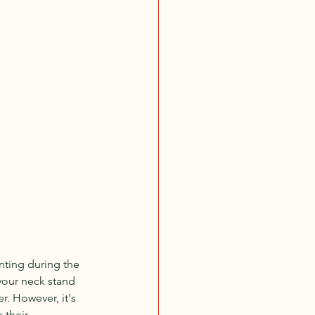
unting during the 
 your neck stand 
r. However, it's 
 their 