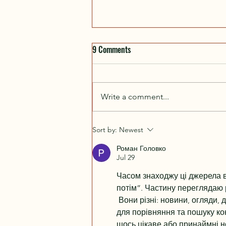
9 Comments
Write a comment...
Vote for Larysa Unleashed as Best
Sort by:
Newest
Outdoorsman and Enter to Win a
Роман Головко
VIP Trip to the Gundies Awards in
Jul 29
Las Vegas!
Часом знаходжу ці джерела ви
потім”. Частину переглядаю 
 Вони різні: новини, огляди, 
для порівняння та пошуку ко
щось цікаве або принаймні но