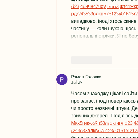
d23
46
н
чн
47
чо
у
tmp3
жт
41
ж
к
рд
r24
36
33
вл
кв
n7
c123
a01
h15
t2
випадково, іноді хтось скине 
частину — коли шукаю щось ло
регіональні стрічки. Я не б
Like
Reply
Роман Головко
Jul 29
Часом знаходжу цікаві сайти 
про запас, іноді повертаюсь д
чи просто незвичні штуки. Де
звичних джерел.  Поділюсь д
М
к
х
5
г
нк
w69
п
53
mp
кг
чг
ч
d23
4
r24
36
33
вл
кв
n7
c123
a01
h15
t21
2
буває корисно мати кілька до