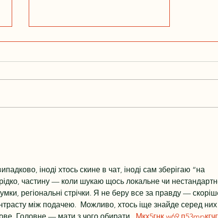
Larysa Switlyk appears on the
Alaska Wildlife Project Podcast.
падково, іноді хтось скине в чат, іноді сам зберігаю “на 
рідко, частину — коли шукаю щось локальне чи нестандартне
думки, регіональні стрічки. Я не беру все за правду — скоріш
нтрасту між подачею.  Можливо, хтось іще знайде серед них
ве. Головне — мати з чого обирати.  
М
к
х
5
г
нк
w69
п
53
mp
кг
чг