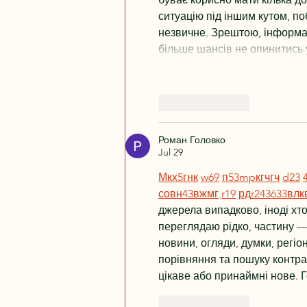
ситуацію під іншим кутом, по
незвичне. Зрештою, інформац
більше шансів не опинитись 
Like
Reply
Роман Головко
Jul 29
М
к
х
5
г
нк
w69
п
53
mp
кг
чг
ч
d23
с
о
вн
43
вж
мг
r19
рд
r24
36
33
вл
к
джерела випадково, іноді хтос
переглядаю рідко, частину — 
новини, огляди, думки, регіо
порівняння та пошуку контра
цікаве або принаймні нове. 
Like
Reply