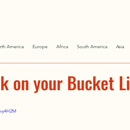
rth America
Europe
Africa
South America
Asia
lk on your Bucket L
gdvy4H2M