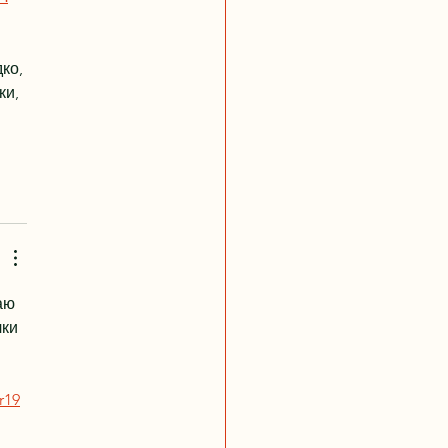
ко, 
ки, 
аю 
ки 
r19