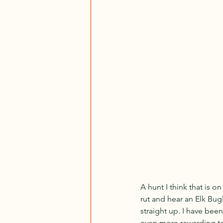
A hunt I think that is o
rut and hear an Elk Bugl
straight up. I have been
even more rewarding to 